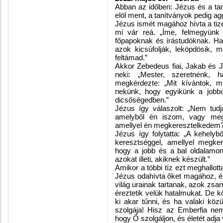
Abban az időben: Jézus és a tan
elöl ment, a tanítványok pedig a
Jézus ismét magához hívta a tize
mi vár reá. „Íme, felmegyünk
főpapoknak és írástudóknak. Halá
azok kicsúfolják, leköpdösik,
feltámad.”
Akkor Zebedeus fiai, Jakab és 
neki: „Mester, szeretnénk,
megkérdezte: „Mit kívántok, m
nekünk, hogy egyikünk a jobbo
dicsőségedben.”
Jézus így válaszolt: „Nem tudjá
amelyből én iszom, vagy meg 
amellyel én megkeresztelkedem?” 
Jézus így folytatta: „A kehelybő
keresztséggel, amellyel megker
hogy a jobb és a bal oldalamon
azokat illeti, akiknek készült.”
Amikor a többi tíz ezt meghallot
Jézus odahívta őket magához, és 
világ urainak tartanak, azok zs
éreztetik velük hatalmukat. De k
ki akar tűnni, és ha valaki köz
szolgája! Hisz az Emberfia nem
hogy Ő szolgáljon, és életét adja 