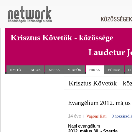
Krisztus Követők - közössége
NYITÓ
TAGOK
KÉPEK
VIDEÓK
HÍREK
FÓRUM
L
Krisztus Követők - köz
Evangélium 2012. május 
|
Vágóné Kati
|
0 hozzászól
14 éve
Napi evangélium
2012. május 30. - Szerda