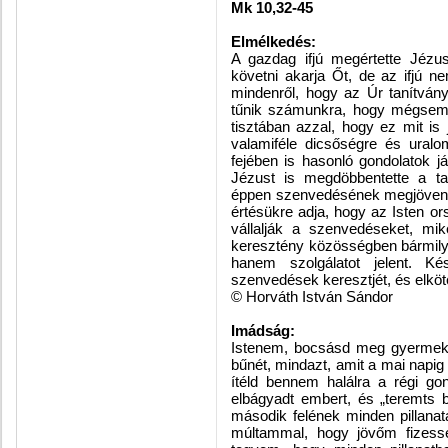
Mk 10,32-45
Elmélkedés:
A gazdag ifjú megértette Jézu
követni akarja Őt, de az ifjú n
mindenről, hogy az Úr tanítván
tűnik számunkra, hogy mégsem 
tisztában azzal, hogy ez mit i
valamiféle dicsőségre és uralo
fejében is hasonló gondolatok j
Jézust is megdöbbentette a tan
éppen szenvedésének megjövendö
értésükre adja, hogy az Isten or
vállalják a szenvedéseket, mi
keresztény közösségben bármilye
hanem szolgálatot jelent. K
szenvedések keresztjét, és elk
© Horváth István Sándor
Imádság:
Istenem, bocsásd meg gyermekko
bűnét, mindazt, amit a mai napig 
ítéld bennem halálra a régi gon
elbágyadt embert, és „teremts 
második felének minden pillanatá
múltammal, hogy jövőm fizesse